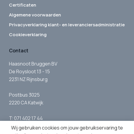
Certificaten
Algemene voorwaarden
Privacyverklaring klant- en leveranciersadministratie
Cookieverklaring
Contact
Haasnoot Bruggen BV
De Roysloot 13 - 15
2231 NZ Rijnsburg
Postbus 3025
2220 CA Katwijk
T: 071 402 17 44
E:
info@haasnootbruggen.nl
Wij gebruiken cookies om jouw gebruikservaring te