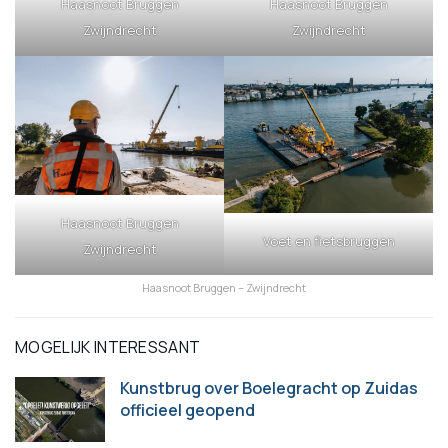
Haasnoot Bruggen
Haasnoot Bruggen
Zwijndrecht
Zwijndrecht
Haasnoot Bruggen
Voet en fietsbruggen
Zwijndrecht
Haasnoot Bruggen – Zwijndrecht
MOGELIJK INTERESSANT
Kunstbrug over Boelegracht op Zuidas
officieel geopend