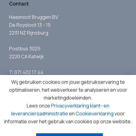
Contact
Haasnoot Bruggen BV
De Roysloot 13 - 15
2231 NZ Rijnsburg
Postbus 3025
2220 CA Katwijk
T: 071 402 17 44
E:
info@haasnootbruggen.nl
Wij gebruiken cookies om jouw gebruikservaring te
optimaliseren, het webverkeer te analyseren en voor
marketingdoeleinden.
Lees onze
Privacyverklaring klant- en
leveranciersadministratie
en
Cookieverklaring
voor
Wat u doet
Wat wij doen
Bruggen
Nieuws
informatie over het gebruik van cookies op onze website.
Contact
Werken bij
Ons verhaal
© 1962 - 2026 Haasnoot Bruggen BV