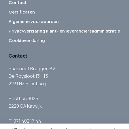
Contact
Certificaten
Algemene voorwaarden
Privacyverklaring klant- en leveranciersadministratie
Cookieverklaring
Contact
Haasnoot Bruggen BV
De Roysloot 13 - 15
2231 NZ Rijnsburg
Postbus 3025
2220 CA Katwijk
T: 071 402 17 44
E:
info@haasnootbruggen.nl