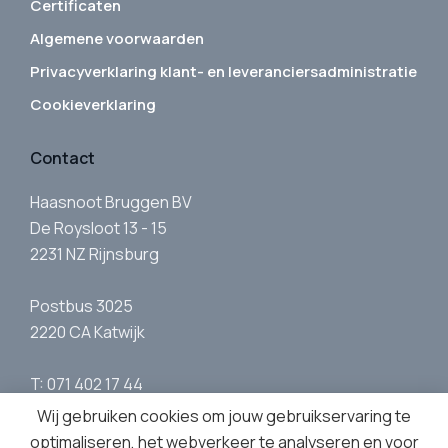
Certificaten
Algemene voorwaarden
Privacyverklaring klant- en leveranciersadministratie
Cookieverklaring
Contact
Haasnoot Bruggen BV
De Roysloot 13 - 15
2231 NZ Rijnsburg
Postbus 3025
2220 CA Katwijk
T: 071 402 17 44
E:
info@haasnootbruggen.nl
Wij gebruiken cookies om jouw gebruikservaring te
optimaliseren, het webverkeer te analyseren en voor