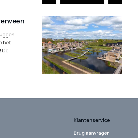
renveen
Bruggen
n het
! De
Klantenservice
Brug aanvragen