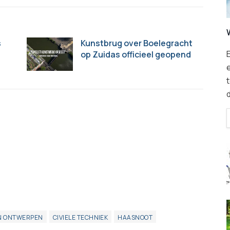
s
Kunstbrug over Boelegracht
E
op Zuidas officieel geopend
t
N ONTWERPEN
CIVIELE TECHNIEK
HAASNOOT