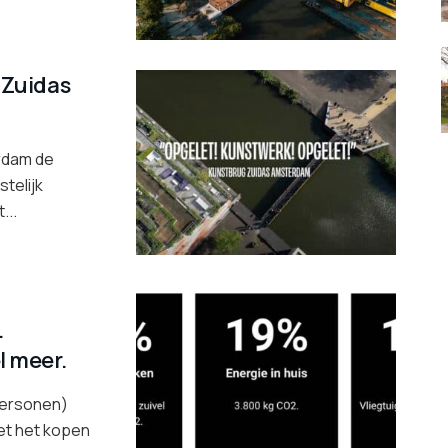
 Zuidas
rdam de
telijk
...
.
l meer.
personen)
et het kopen