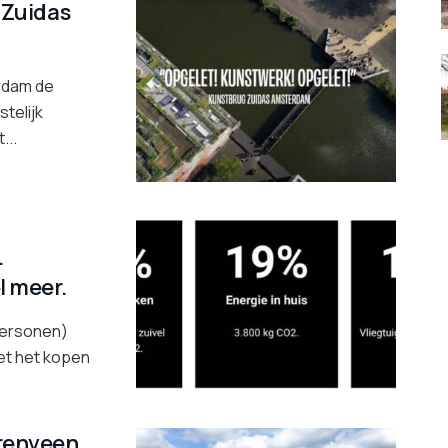
 Zuidas
rdam de
telijk
...
.
l meer.
personen)
et het kopen
renveen