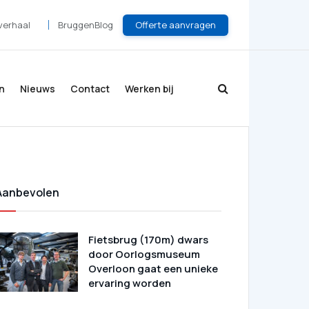
Offerte aanvragen
verhaal
BruggenBlog
n
Nieuws
Contact
Werken bij
Aanbevolen
Fietsbrug (170m) dwars
door Oorlogsmuseum
Overloon gaat een unieke
ervaring worden