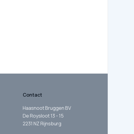
Contact
Haasnoot Bruggen BV
De Roysloot 13 - 15
2231 NZ Rijnsburg