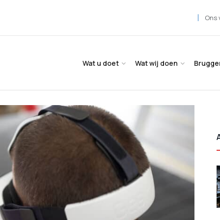
Ons 
Wat u doet
Wat wij doen
Brugge