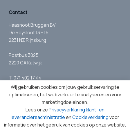
Contact
Haasnoot Bruggen BV
De Roysloot 13 - 15
2231 NZ Rijnsburg
Postbus 3025
2220 CA Katwijk
T: 071 402 17 44
E:
info@haasnootbruggen.nl
Wij gebruiken cookies om jouw gebruikservaring te
optimaliseren, het webverkeer te analyseren en voor
marketingdoeleinden.
Lees onze
Privacyverklaring klant- en
leveranciersadministratie
en
Cookieverklaring
voor
Wat u doet
Wat wij doen
Bruggen
Nieuws
informatie over het gebruik van cookies op onze website.
Contact
Werken bij
Ons verhaal