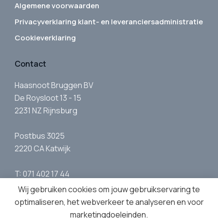
Algemene voorwaarden
Privacyverklaring klant- en leveranciersadministratie
Cookieverklaring
Contact
Haasnoot Bruggen BV
De Roysloot 13 - 15
2231 NZ Rijnsburg
Postbus 3025
2220 CA Katwijk
T: 071 402 17 44
E:
info@haasnootbruggen.nl
Wij gebruiken cookies om jouw gebruikservaring te
optimaliseren, het webverkeer te analyseren en voor
marketingdoeleinden.