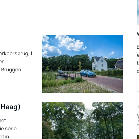
E
erkeersbrug, 1
en
t
t Bruggen
n Haag)
met
ie serie
 in...