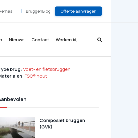
Offerte aanvragen
verhaal
BruggenBlog
n
Nieuws
Contact
Werken bij
Type brug
:
Voet- en fietsbruggen
Materialen
:
FSC® hout
Aanbevolen
Composiet bruggen
(GVK)