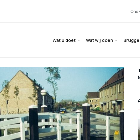
Ons 
Wat u doet
Wat wij doen
Brugge