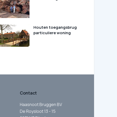
Houten toegangsbrug
particuliere woning
Contact
Haasnoot Bruggen BV
De Roysloot 13 - 15