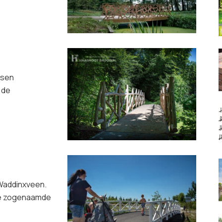
ssen
 de
Waddinxveen.
 De zogenaamde