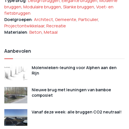
Type brug
:
Design bruggen
,
Elegante bruggen
,
Moderne
bruggen
,
Modulaire bruggen
,
Slanke bruggen
,
Voet- en
fietsbruggen
Doelgroepen
:
Architect
,
Gemeente
,
Particulier
,
Projectontwikkelaar
,
Recreatie
Materialen
:
Beton
,
Metaal
Aanbevolen
Molenwieken-leuning voor Alphen aan den
Rijn
Nieuwe brug met leuningen van bamboe
composiet
Vanaf deze week: alle bruggen CO2 neutraal!