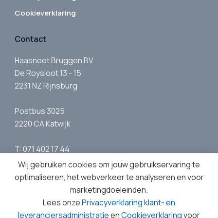
Cookieverklaring
Contact
Haasnoot Bruggen BV
De Roysloot 13 - 15
2231 NZ Rijnsburg
Postbus 3025
2220 CA Katwijk
T: 071 402 17 44
E:
info@haasnootbruggen.nl
Wij gebruiken cookies om jouw gebruikservaring te
optimaliseren, het webverkeer te analyseren en voor
marketingdoeleinden.
Lees onze
Privacyverklaring klant- en
leveranciersadministratie
en
Cookieverklaring
voor