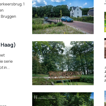
erkeersbrug, 1
en
t Bruggen
n Haag)
met
ie serie
 in...