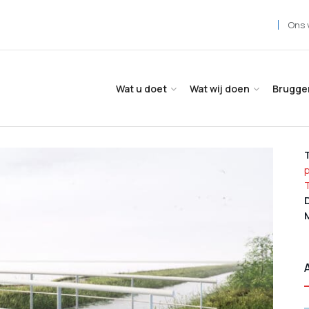
Ons 
Wat u doet
Wat wij doen
Brugge
p