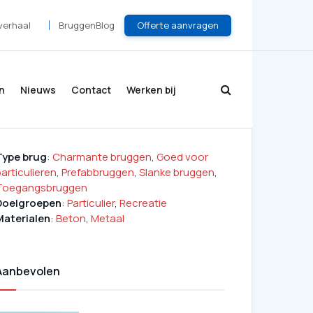
Offerte aanvragen
verhaal
BruggenBlog
n
Nieuws
Contact
Werken bij
Type brug
:
Charmante bruggen
,
Goed voor
articulieren
,
Prefabbruggen
,
Slanke bruggen
,
Toegangsbruggen
Doelgroepen
:
Particulier
,
Recreatie
Materialen
:
Beton
,
Metaal
Aanbevolen