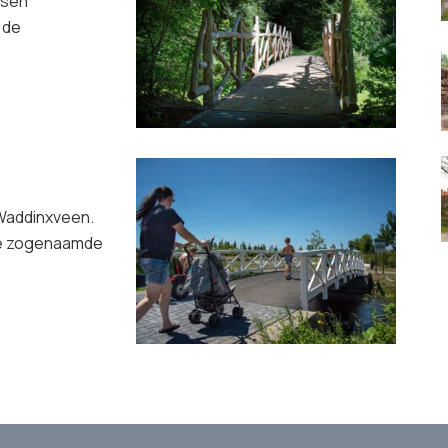
ssen
 de
Waddinxveen.
 De zogenaamde