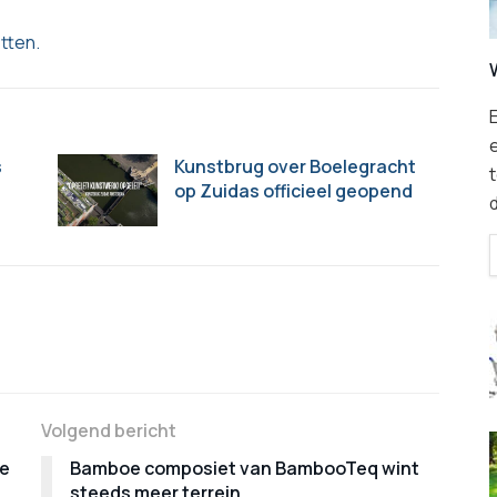
tten.
E
s
Kunstbrug over Boelegracht
t
op Zuidas officieel geopend
Volgend bericht
de
Bamboe composiet van BambooTeq wint
steeds meer terrein.