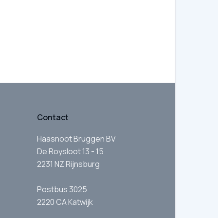
Contact
Haasnoot Bruggen BV
De Roysloot 13 - 15
2231 NZ Rijnsburg
Postbus 3025
2220 CA Katwijk