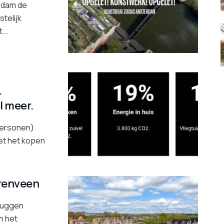
rdam de
telijk
...
.
l meer.
personen)
et het kopen
renveen
Bruggen
n het