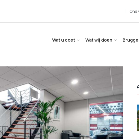
Ons 
Wat u doet
Wat wij doen
Brugge