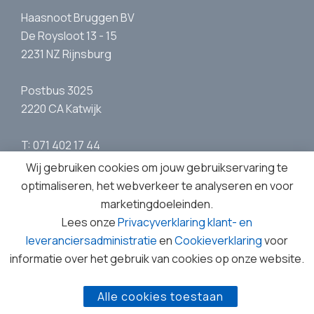
Haasnoot Bruggen BV
De Roysloot 13 - 15
2231 NZ Rijnsburg
Postbus 3025
2220 CA Katwijk
T: 071 402 17 44
E:
info@haasnootbruggen.nl
Wij gebruiken cookies om jouw gebruikservaring te
optimaliseren, het webverkeer te analyseren en voor
marketingdoeleinden.
Lees onze
Privacyverklaring klant- en
leveranciersadministratie
en
Cookieverklaring
voor
Wat u doet
Wat wij doen
Bruggen
Nieuws
informatie over het gebruik van cookies op onze website.
Contact
Werken bij
Ons verhaal
© 1962 - 2026 Haasnoot Bruggen BV
Alle cookies toestaan