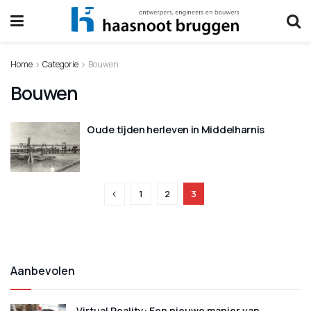
Home
Categorie
Bouwen
Bouwen
Oude tijden herleven in Middelharnis
1
2
3
Aanbevolen
Virtual Reality: Een nieuwe manier van