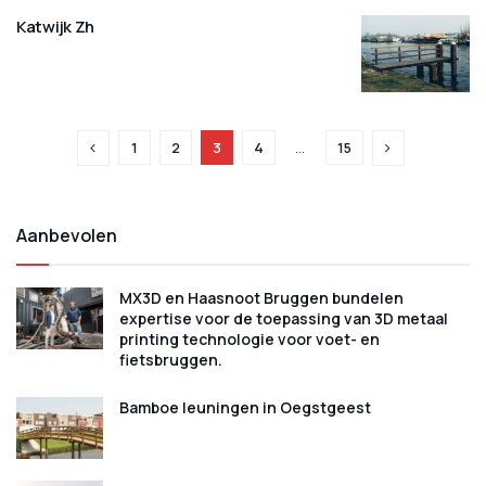
Katwijk Zh
1
2
3
4
…
15
Aanbevolen
MX3D en Haasnoot Bruggen bundelen
expertise voor de toepassing van 3D metaal
printing technologie voor voet- en
fietsbruggen.
Bamboe leuningen in Oegstgeest